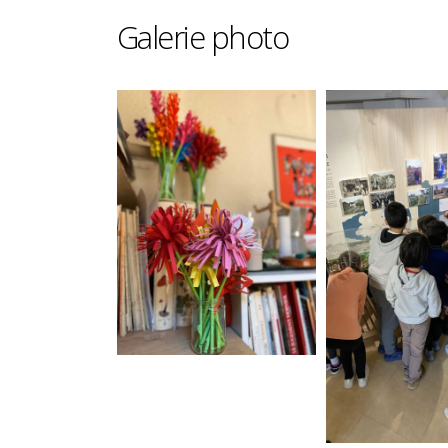
Galerie photo
l de souvenirs : jours
ux en bord de Marne
Visite et dédicace "Les bords 
Marne d'Antan"