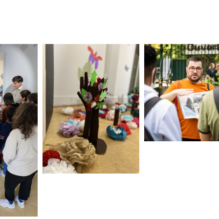
de
Le musée s'expose au
Vincennes Estival club
Exposition découverte des
collections des musées
intercommunaux