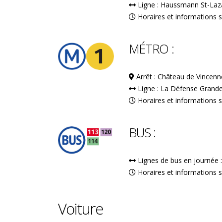
Ligne : Haussmann St-Laz
eil de souvenirs : jours
Horaires et informations 
reux en bord de Marne
MÉTRO :
Arrêt : Château de Vincenn
Ligne : La Défense Grande
Horaires et informations 
Visite et dédicace "Les bords
Marne d'Antan"
BUS :
Lignes de bus en journée 
Horaires et informations 
Voiture