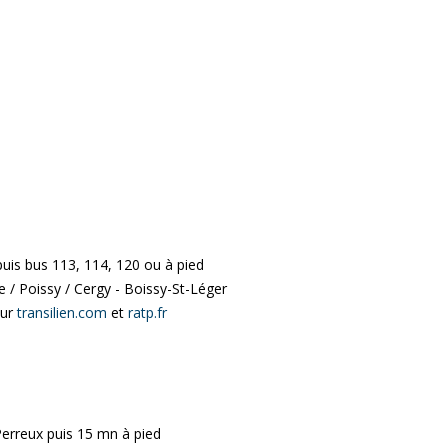
uis bus 113, 114, 120 ou à pied
 / Poissy / Cergy - Boissy-St-Léger
sur
transilien.com
et
ratp.fr
Perreux puis 15 mn à pied