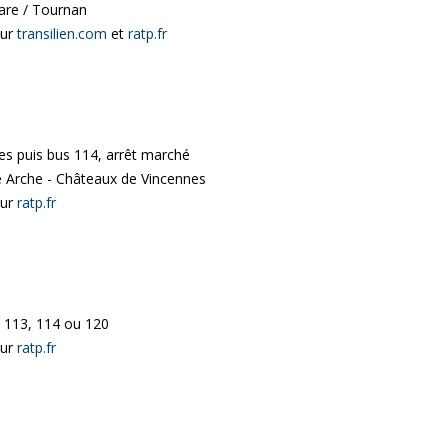
are / Tournan
sur
transilien.com
et
ratp.fr
es puis bus 114, arrêt marché
 Arche - Châteaux de Vincennes
sur
ratp.fr
 de
Le musée s'expose a
Vincennes Estival cl
Exposition découverte des
collections des musées
intercommunaux
: 113, 114 ou 120
sur
ratp.fr