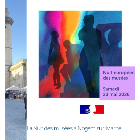
R
La Nuit des musées à Nogent-sur-Marne