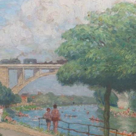
de
Le musée s'expose au
Vincennes Estival club
Exposition découverte des
collections des musées
intercommunaux