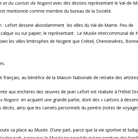
 et du canton de Nogent
avec des dessins représentant le Val-de-M
Il est mentionné comme membre du bureau de la Société.
ion : Lefort dessine abondamment les villes du Val-de-Marne. Peu de
r calque ou sur papier, le représentant. Le Musée intercommunal de 
ien les villes limitrophes de Nogent que Créteil, Chennevières, Bonne
es.
t français, au bénéfice de la Maison Nationale de retraite des artistes
te aux enchères des œuvres de Jean Lefort est réalisée à l’Hôtel Dr
x Nogent
en acquiert une grande partie, dont des « cartons à dessin
ès décès, ainsi que les carnets personnels du peintre (notes de voyage
oute sa place au Musée. D’une part, parce que la vie sportive et ludi
’autre part, parce que le Musée ne possède qu’une peinture des bord