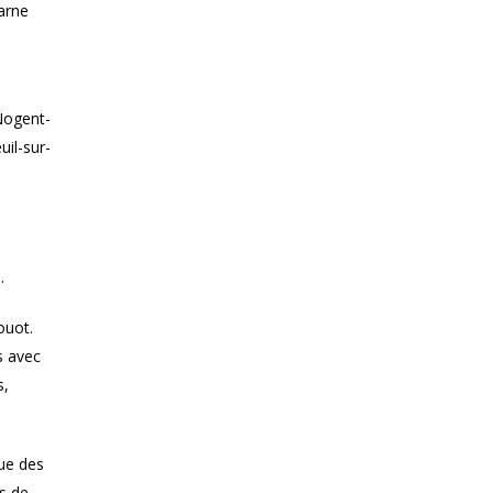
arne
Nogent-
uil-sur-
.
ouot.
s avec
s,
que des
s de