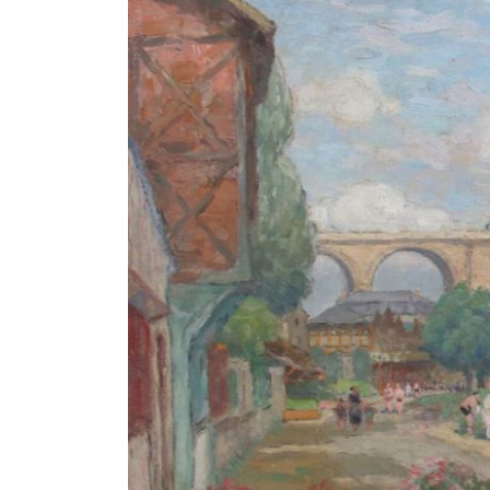
l de souvenirs : jours
ux en bord de Marne
Visite et dédicace "Les bords 
Marne d'Antan"