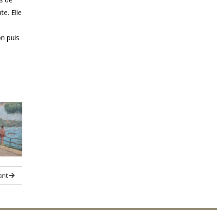
te. Elle
on puis
ant