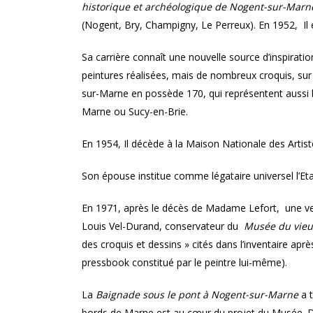
historique et archéologique de
Nogent-sur-Marne
(Nogent, Bry, Champigny, Le Perreux). En 1952, 
Sa carrière connaît une nouvelle source d’inspirat
peintures réalisées, mais de nombreux croquis, su
sur-Marne en possède 170, qui représentent aussi b
Marne ou Sucy-en-Brie.
En 1954, Il décède à la Maison Nationale des Artist
Son épouse institue comme légataire universel l’Eta
En 1971, après le décès de Madame Lefort, une ven
Louis Vel-Durand, conservateur du
Musée du vieu
des croquis et dessins » cités dans l’inventaire apr
pressbook constitué par le peintre lui-même).
La
Baignade sous le pont à Nogent-sur-Marne
a t
bords de Marne est au cœur du projet du Musée. D