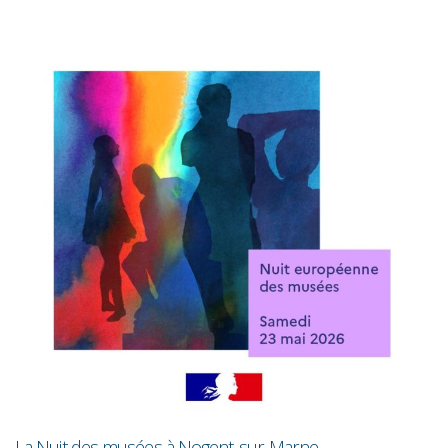
R
La Nuit des musées à Nogent-sur-Marne