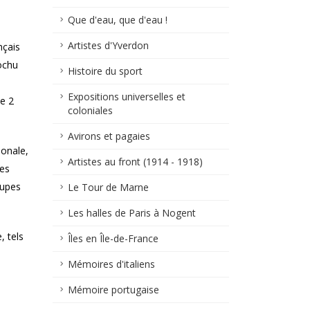
Que d'eau, que d'eau !
Artistes d'Yverdon
nçais
rochu
Histoire du sport
Expositions universelles et
le 2
coloniales
Avirons et pagaies
ionale,
Artistes au front (1914 - 1918)
ces
oupes
Le Tour de Marne
Les halles de Paris à Nogent
, tels
Îles en Île-de-France
Mémoires d'italiens
Mémoire portugaise