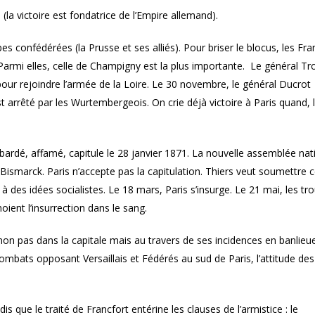
(la victoire est fondatrice de l’Empire allemand).
s confédérées (la Prusse et ses alliés). Pour briser le blocus, les Fra
. Parmi elles, celle de Champigny est la plus importante. Le général T
 pour rejoindre l’armée de la Loire. Le 30 novembre, le général Ducrot
 arrêté par les Wurtembergeois. On crie déjà victoire à Paris quand, 
bardé, affamé, capitule le 28 janvier 1871. La nouvelle assemblée nat
Bismarck. Paris n’accepte pas la capitulation. Thiers veut soumettre 
 à des idées socialistes. Le 18 mars, Paris s’insurge. Le 21 mai, les tr
noient l’insurrection dans le sang.
n pas dans la capitale mais au travers de ses incidences en banlieue
 combats opposant Versaillais et Fédérés au sud de Paris, l’attitude des
que le traité de Francfort entérine les clauses de l’armistice : le